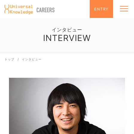
コ
トップ
ENTRY
メニュ
ン
メッセ
テ
募集職
ン
インタ
インタビュー
ツ
ワーク
INTERVIEW
へ
ス
キ
ッ
トップ
インタビュー
プ