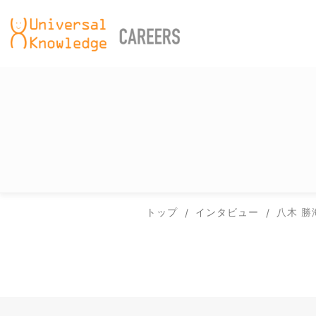
コ
ン
テ
ン
ツ
へ
ス
キ
ッ
プ
トップ
インタビュー
八木 勝