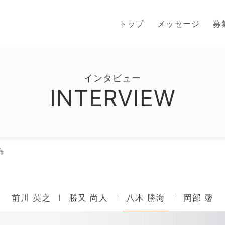
トップ
メッセージ
募
インタビュー
INTERVIEW
海
前川 英之
勝又 尚人
八木 勝海
岡部 馨