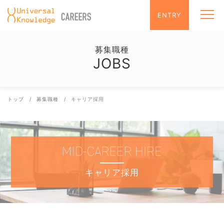
コ
トップ
ENTRY
メニュ
ン
メッセ
テ
募集職
ン
インタ
募集職種
ツ
ワーク
JOBS
へ
ス
キ
ッ
トップ
募集職種
キャリア採用
プ
キャリア採用