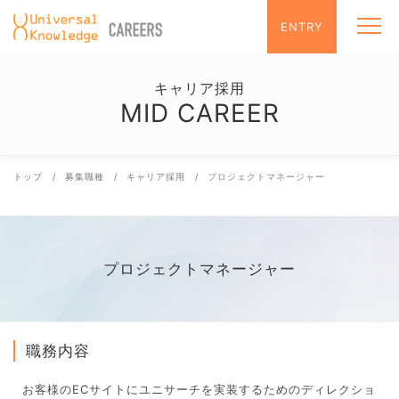
コ
トップ
ENTRY
メニュ
ン
メッセ
テ
募集職
ン
インタ
キャリア採用
ツ
ワーク
MID CAREER
へ
ス
キ
ッ
トップ
募集職種
キャリア採用
プロジェクトマネージャー
プ
プロジェクトマネージャー
職務内容
お客様のECサイトにユニサーチを実装するためのディレクショ